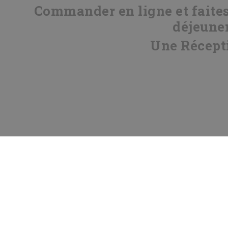
Commander en ligne et faites-
déjeuner
Une Récepti
A propos
Devis
Mentions légales
Conditio