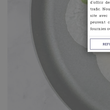
d'offrir d
trafic. No
site avec
peuvent c
fournies ou
REF