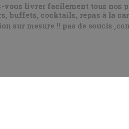
vous livrer facilement tous nos pro
s, buffets, cocktails, repas à la car
on sur mesure !! pas de soucis ,co
ns générales de vente
© C