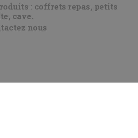
duits : coffrets repas, petits
te, cave.
ntactez nous
opyright Clic&Chef 2026