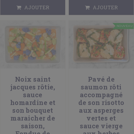
AJOUTER
AJOUTER
NOUVEAU
Noix saint
Pavé de
jacques rôtie,
saumon rôti
sauce
accompagné
homardine et
de son risotto
son bouquet
aux asperges
maraicher de
vertes et
saison,
sauce vierge
Fondue de
aux herbes