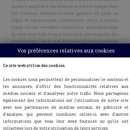
mesure, adaptés à vos besoins et à votre budget dans
les Yvelines. Découvrez notre gamme de plats en
ligne et laissez-nous transformer votre prochain
repas en une véritable expérience gastronomique.
Si vous avez déjà l'eau à la bouche, commandez dès
maintenant l'un de nos délicieux plats disponibles
en ligne en un clic ! Et n’hésitez pas à nous contacter
Vos préférences relatives aux cookies
pour un devis personnalisé, afin de transformer vos
futurs événements en un moment d'exception avec
Ce site web utilise des cookies.
Clic and Chef, votre traiteur événementiel dans le
sud de l’Île-de-France.
Les cookies nous permettent de personnaliser le contenu et
les annonces, d'offrir des fonctionnalités relatives aux
médias sociaux et d'analyser notre trafic. Nous partageons
également des informations sur l'utilisation de notre site
avec nos partenaires de médias sociaux, de publicité et
d'analyse, qui peuvent combiner celles-ci avec d'autres
informations que vous leur avez fournies ou qu'ils ont
collectées lors de votre utilisation de leurs services.