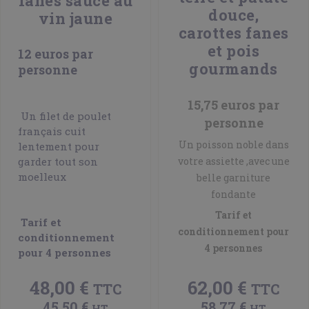
fanes sauce au
douce,
vin jaune
carottes fanes
et pois
12 euros par
gourmands
personne
15,75 euros par
Un filet de poulet
personne
français cuit
Un poisson noble dans
lentement pour
garder tout son
votre assiette ,avec une
moelleux
belle garniture
fondante
Tarif et
Tarif et
conditionnement pour
conditionnement
4 personnes
pour 4 personnes
48,00 €
62,00 €
TTC
TTC
45,50 €
58,77 €
HT
HT