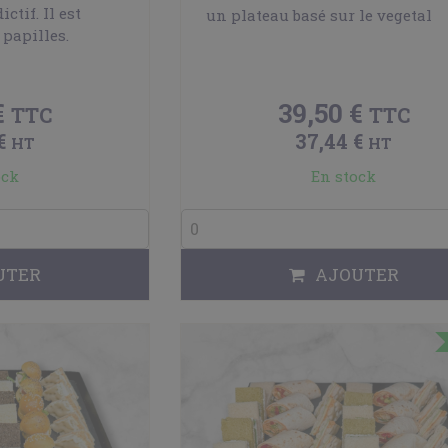
ctif. Il est
un plateau basé sur le vegetal
 papilles.
€
39,50 €
TTC
TTC
 €
37,44 €
HT
HT
ock
En stock
UTER
AJOUTER