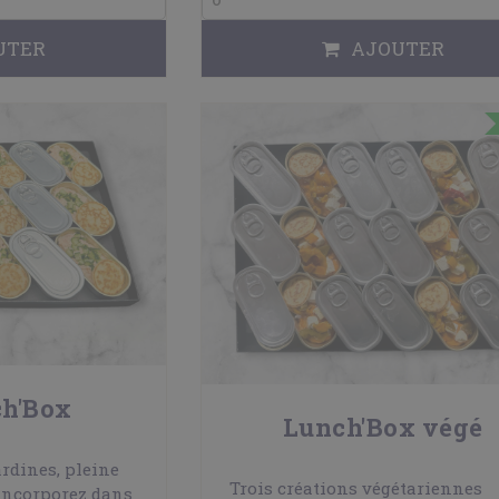
UTER
AJOUTER
ch'Box
Lunch'Box végé
ardines, pleine
Trois créations végétariennes
 incorporez dans