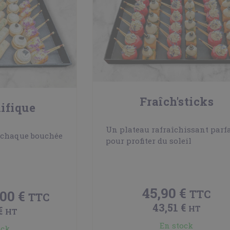
Fraîch'sticks
ifique
Un plateau rafraîchissant parfa
, chaque bouchée
pour profiter du soleil
45,90 €
,00 €
TTC
TTC
43,51 €
HT
€
HT
En stock
ock