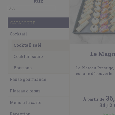
PRIX
CATALOGUE
Cocktail
Cocktail salé
Le Magn
Cocktail sucré
Boissons
Le Plateau Prestige
est une découverte.
Pause gourmande
Plateaux repas
36
À partir de
Menu à la carte
34,12 
Réception
En st