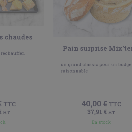
s chaudes
Pain surprise Mix'te
 réchauffer,
un grand classic pour un budge
raisonnable
€
40,00 €
TTC
TTC
€
37,91 €
HT
HT
ock
En stock