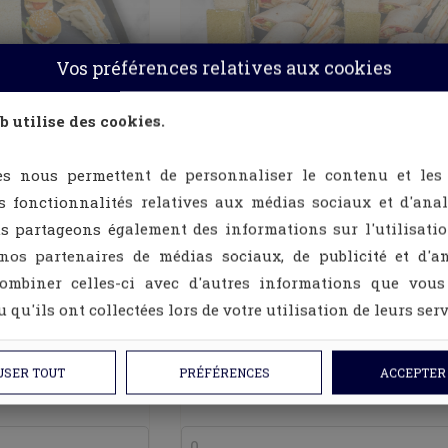
Vos préférences relatives aux cookies
b utilise des cookies.
rmand
Le Saveur Végé
es nous permettent de personnaliser le contenu et les
 un véritable
es fonctionnalités relatives aux médias sociaux et d'ana
eau gourmand,
Un voyage de saveurs 100%
us partageons également des informations sur l'utilisati
en générosité.
végétarien, pensé pour ravir les
 nos partenaires de médias sociaux, de publicité et d'an
amateurs et surprendre les
sceptiques.
ombiner celles-ci avec d'autres informations que vous
 qu'ils ont collectées lors de votre utilisation de leurs serv
€
47,50 €
TTC
TTC
€
45,02 €
HT
HT
USER TOUT
PRÉFÉRENCES
ACCEPTER
ock
En stock