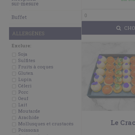
sur-mesure
Buffet
CHO
ALLERGÈNES
Exclure:
Soja
Sulfites
Fruits à coques
Gluten
Lupin
Céleri
Porc
Oeuf
Lait
Moutarde
Arachide
Le Crac
Mollusques et crustacés
Poissons