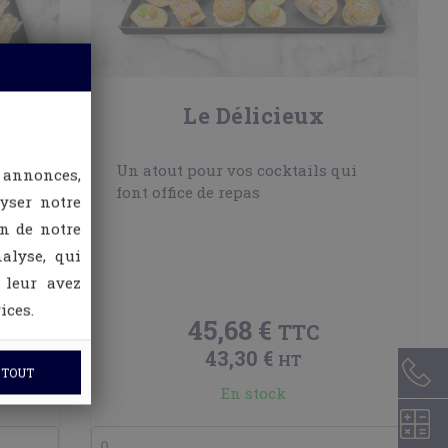
Le Délicieux
Un atout pour vos cocktails qui
 annonces,
font office de repas
lyser notre
on de notre
alyse, qui
 leur avez
ices.
45,68 €
TTC
43,30 €
HT
 TOUT
En stock