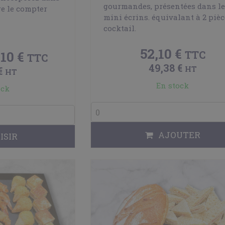
gourmandes, présentées dans l
re le compter
mini écrins. équivalant à 2 pièc
cocktail.
52,10 €
,10 €
TTC
TTC
49,38 €
HT
€
HT
En stock
ock
AJOUTER
ISIR