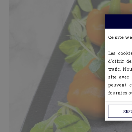
Ce site we
Les cooki
d'offrir d
trafic. No
site avec
peuvent c
fournies ou
REF