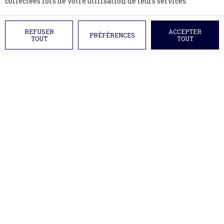
collectées lors de votre utilisation de leurs services.
REFUSER
ACCEPTER
PRÉFÉRENCES
TOUT
TOUT
A propos
Devis
Mentions légales
Conditions générales de vente
© Copyright Clic&Chef 2026